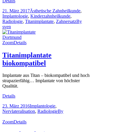
Details
21. März 2017
Ästhetische Zahnheilkunde
,
Implantologie
,
Kinderzahnheilkunde
,
Radiologie
,
Titanimplantate
,
Zahnersatz
By
sven
Zoom
Details
Titanimplantate
biokompatibel
Implantate aus Titan – biokompatibel und hoch
strapazierfähig… Implantate von höchster
Qualität.
Details
23. März 2016
Implantologie
,
Nervlateralisation
,
Radiologie
By
Zoom
Details