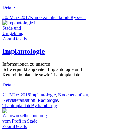
Details
20. März 2017
Kinderzahnheilkunde
By
sven
Zoom
Details
Implantologie
Informationen zu unseren
Schwerpunkttätigkeiten Implantologie und
Keramikimplantate sowie Titanimplantate
Details
21. März 2016
Implantologie
,
Knochenaufbau
,
Nervlateralisation
,
Radiologie
,
Titanimplantate
By
hamburgg
Zoom
Details