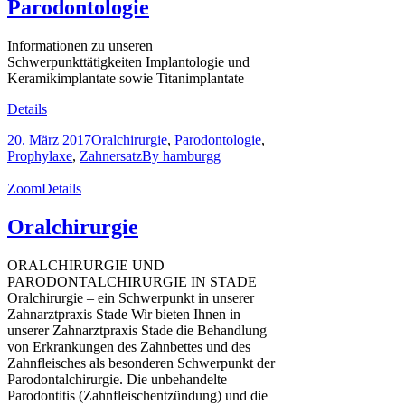
Parodontologie
Informationen zu unseren
Schwerpunkttätigkeiten Implantologie und
Keramikimplantate sowie Titanimplantate
Details
20. März 2017
Oralchirurgie
,
Parodontologie
,
Prophylaxe
,
Zahnersatz
By
hamburgg
Zoom
Details
Oralchirurgie
ORALCHIRURGIE UND
PARODONTALCHIRURGIE IN STADE
Oralchirurgie – ein Schwerpunkt in unserer
Zahnarztpraxis Stade Wir bieten Ihnen in
unserer Zahnarztpraxis Stade die Behandlung
von Erkrankungen des Zahnbettes und des
Zahnfleisches als besonderen Schwerpunkt der
Parodontalchirurgie. Die unbehandelte
Parodontitis (Zahnfleischentzündung) und die