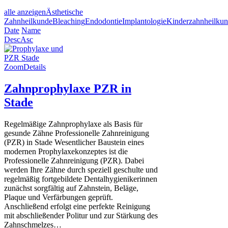
alle anzeigen
Ästhetische
Zahnheilkunde
Bleaching
Endodontie
Implantologie
Kinderzahnheilku
Date
Name
Desc
Asc
Zoom
Details
Zahnprophylaxe PZR in
Stade
Regelmäßige Zahnprophylaxe als Basis für
gesunde Zähne Professionelle Zahnreinigung
(PZR) in Stade Wesentlicher Baustein eines
modernen Prophylaxekonzeptes ist die
Professionelle Zahnreinigung (PZR). Dabei
werden Ihre Zähne durch speziell geschulte und
regelmäßig fortgebildete Dentalhygienikerinnen
zunächst sorgfältig auf Zahnstein, Beläge,
Plaque und Verfärbungen geprüft.
Anschließend erfolgt eine perfekte Reinigung
mit abschließender Politur und zur Stärkung des
Zahnschmelzes…