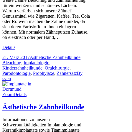
weiße Zähne Bleaching und Zahnaufhellung
für ein weißeres und schöneres Lächeln.
Warum verfärben sich unsere Zähne?
Genussmittel wie Zigaretten, Kaffee, Tee, Cola
oder Rotwein machen die Zähne dunkler, da
sich deren Farbstoffe in Ihnen einlagern
können. Mit normalem Zähneputzen Zuhause,
ob elektrisch oder per Hand,…
Details
21. März 2017
Ästhetische Zahnheilkunde
,
Bleaching
,
Implantologie
,
Kinderzahnheilkunde
,
Oralchirurgie
,
Parodontologie
,
Prophylaxe
,
Zahnersatz
By
sven
Zoom
Details
Ästhetische Zahnheilkunde
Informationen zu unseren
Schwerpunkttätigkeiten Implantologie und
Keramikimplantate sowie Titanimplantate