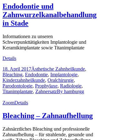
Endodontie und
Zahnwurzelkanalbehandlung
in Stade
Informationen zu unseren
Schwerpunkttätigkeiten Implantologie und
Keramikimplantate sowie Titanimplantate
Details
18. April 2017
Ästhetische Zahnheilkunde
,
Bleaching
,
Endodontie
,
Implantologie
,
Kinderzahnheilkunde
,
Oralchirurgie
,
Parodontologie
,
Prophylaxe
,
Radiologie
,
Titanimplantate
,
Zahnersatz
By
hamburgg
Zoom
Details
Bleaching – Zahnaufhellung
Zahnärztliches Bleaching und professionelle
Zahnaufhellung – für strahlende, gesunde und