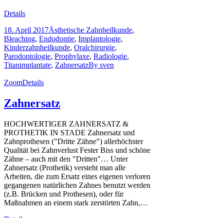
Details
18. April 2017
Ästhetische Zahnheilkunde
,
Bleaching
,
Endodontie
,
Implantologie
,
Kinderzahnheilkunde
,
Oralchirurgie
,
Parodontologie
,
Prophylaxe
,
Radiologie
,
Titanimplantate
,
Zahnersatz
By
sven
Zoom
Details
Zahnersatz
HOCHWERTIGER ZAHNERSATZ &
PROTHETIK IN STADE Zahnersatz und
Zahnprothesen ("Dritte Zähne") allerhöchster
Qualität bei Zahnverlust Fester Biss und schöne
Zähne – auch mit den "Dritten"… Unter
Zahnersatz (Prothetik) versteht man alle
Arbeiten, die zum Ersatz eines eigenen verloren
gegangenen natürlichen Zahnes benutzt werden
(z.B. Brücken und Prothesen), oder für
Maßnahmen an einem stark zerstörten Zahn,…