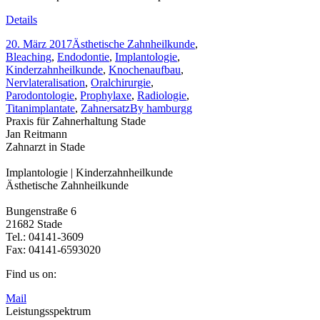
Details
20. März 2017
Ästhetische Zahnheilkunde
,
Bleaching
,
Endodontie
,
Implantologie
,
Kinderzahnheilkunde
,
Knochenaufbau
,
Nervlateralisation
,
Oralchirurgie
,
Parodontologie
,
Prophylaxe
,
Radiologie
,
Titanimplantate
,
Zahnersatz
By
hamburgg
Praxis für Zahnerhaltung Stade
Jan Reitmann
Zahnarzt in Stade
Implantologie | Kinderzahnheilkunde
Ästhetische Zahnheilkunde
Bungenstraße 6
21682 Stade
Tel.: 04141-3609
Fax: 04141-6593020
Find us on:
Mail
Leistungsspektrum