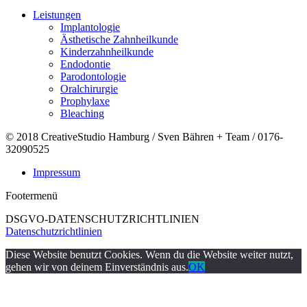
Leistungen
Implantologie
Ästhetische Zahnheilkunde
Kinderzahnheilkunde
Endodontie
Parodontologie
Oralchirurgie
Prophylaxe
Bleaching
© 2018 CreativeStudio Hamburg / Sven Bähren + Team / 0176-
32090525
Impressum
Footermenü
DSGVO-DATENSCHUTZRICHTLINIEN
Datenschutzrichtlinien
Diese Website benutzt Cookies. Wenn du die Website weiter nutzt,
gehen wir von deinem Einverständnis aus.
OK