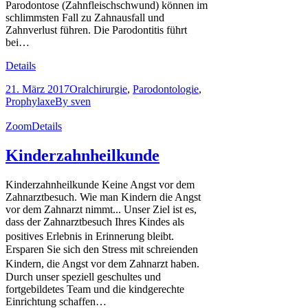
Parodontose (Zahnfleischschwund) können im
schlimmsten Fall zu Zahnausfall und
Zahnverlust führen. Die Parodontitis führt
bei…
Details
21. März 2017
Oralchirurgie
,
Parodontologie
,
Prophylaxe
By
sven
Zoom
Details
Kinderzahnheilkunde
Kinderzahnheilkunde Keine Angst vor dem
Zahnarztbesuch. Wie man Kindern die Angst
vor dem Zahnarzt nimmt... Unser Ziel ist es,
dass der Zahnarztbesuch Ihres Kindes als
positives Erlebnis in Erinnerung bleibt.
Ersparen Sie sich den Stress mit schreienden
Kindern, die Angst vor dem Zahnarzt haben.
Durch unser speziell geschultes und
fortgebildetes Team und die kindgerechte
Einrichtung schaffen…