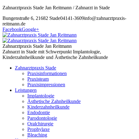
Zahnarztpraxis Stade Jan Reitmann / Zahnarzt in Stade
Bungenstraße 6, 21682 Stade
04141-3609
info@zahnarztpraxis-
reitmann.de
Facebook
Google+
Zahnarztpraxis Stade Jan Reitmann
Zahnarzt in Stade mit Schwerpunkt Implantologie,
Kinderzahnheilkunde und Ästhetische Zahnheilkunde
Zahnarztpraxis Stade
Praxisinformationen
Praxisteam
Praxisimpressionen
Leistungen
Implantologie
Ästhetische Zahnheilkunde
Kinderzahnheilkunde
Endodontie
Parodontologie
Oralchirurgie
Prophylaxe
Bleaching