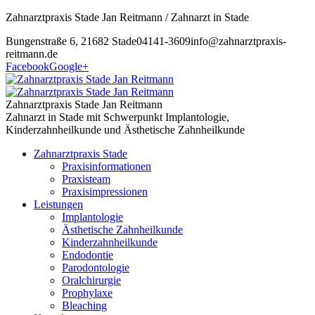
Zahnarztpraxis Stade Jan Reitmann / Zahnarzt in Stade
Bungenstraße 6, 21682 Stade
04141-3609
info@zahnarztpraxis-
reitmann.de
Facebook
Google+
Zahnarztpraxis Stade Jan Reitmann
Zahnarzt in Stade mit Schwerpunkt Implantologie,
Kinderzahnheilkunde und Ästhetische Zahnheilkunde
Zahnarztpraxis Stade
Praxisinformationen
Praxisteam
Praxisimpressionen
Leistungen
Implantologie
Ästhetische Zahnheilkunde
Kinderzahnheilkunde
Endodontie
Parodontologie
Oralchirurgie
Prophylaxe
Bleaching