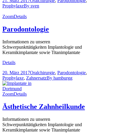
21. März 2017
Oralchirurgie
,
Parodontologie
,
Prophylaxe
By
sven
Zoom
Details
Parodontologie
Informationen zu unseren
Schwerpunkttätigkeiten Implantologie und
Keramikimplantate sowie Titanimplantate
Details
20. März 2017
Oralchirurgie
,
Parodontologie
,
Prophylaxe
,
Zahnersatz
By
hamburgg
Zoom
Details
Ästhetische Zahnheilkunde
Informationen zu unseren
Schwerpunkttätigkeiten Implantologie und
Keramikimplantate sowie Titanimplantate