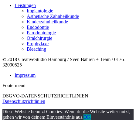
Leistungen
Implantologie
Ästhetische Zahnheilkunde
Kinderzahnheilkunde
Endodontie
Parodontologie
Oralchirurgie
Prophylaxe
Bleaching
© 2018 CreativeStudio Hamburg / Sven Bähren + Team / 0176-
32090525
Impressum
Footermenü
DSGVO-DATENSCHUTZRICHTLINIEN
Datenschutzrichtlinien
Diese Website benutzt Cookies. Wenn du die Website weiter nutzt,
gehen wir von deinem Einverständnis aus.
OK