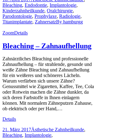
Bleaching
,
Endodontie
,
Implantologie
,
Kinderzahnheilkunde
,
Oralchirurgie
,
Parodontologie
,
Prophylaxe
,
Radiologie
,
Titanimplantate
,
Zahnersatz
By
hamburgg
Zoom
Details
Bleaching – Zahnaufhellung
Zahnärztliches Bleaching und professionelle
Zahnaufhellung – für strahlende, gesunde und
weiße Zähne Bleaching und Zahnaufhellung
für ein weißeres und schöneres Lächeln.
Warum verfärben sich unsere Zähne?
Genussmittel wie Zigaretten, Kaffee, Tee, Cola
oder Rotwein machen die Zähne dunkler, da
sich deren Farbstoffe in Ihnen einlagern
können. Mit normalem Zähneputzen Zuhause,
ob elektrisch oder per Hand,…
Details
21. März 2017
Ästhetische Zahnheilkunde
,
Bleaching
,
Implantologie
,