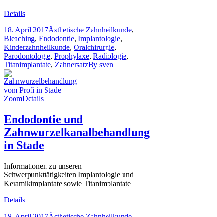
Details
18. April 2017
Ästhetische Zahnheilkunde
,
Bleaching
,
Endodontie
,
Implantologie
,
Kinderzahnheilkunde
,
Oralchirurgie
,
Parodontologie
,
Prophylaxe
,
Radiologie
,
Titanimplantate
,
Zahnersatz
By
sven
Zoom
Details
Endodontie und
Zahnwurzelkanalbehandlung
in Stade
Informationen zu unseren
Schwerpunkttätigkeiten Implantologie und
Keramikimplantate sowie Titanimplantate
Details
18. April 2017
Ästhetische Zahnheilkunde
,