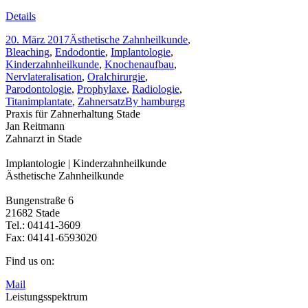
Details
20. März 2017
Ästhetische Zahnheilkunde
,
Bleaching
,
Endodontie
,
Implantologie
,
Kinderzahnheilkunde
,
Knochenaufbau
,
Nervlateralisation
,
Oralchirurgie
,
Parodontologie
,
Prophylaxe
,
Radiologie
,
Titanimplantate
,
Zahnersatz
By
hamburgg
Praxis für Zahnerhaltung Stade
Jan Reitmann
Zahnarzt in Stade
Implantologie | Kinderzahnheilkunde
Ästhetische Zahnheilkunde
Bungenstraße 6
21682 Stade
Tel.: 04141-3609
Fax: 04141-6593020
Find us on:
Mail
Leistungsspektrum