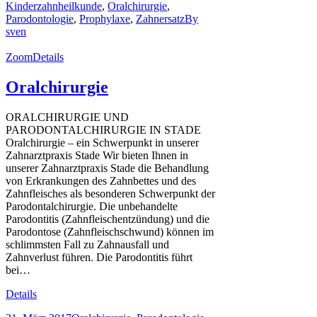
Kinderzahnheilkunde
,
Oralchirurgie
,
Parodontologie
,
Prophylaxe
,
Zahnersatz
By
sven
Zoom
Details
Oralchirurgie
ORALCHIRURGIE UND
PARODONTALCHIRURGIE IN STADE
Oralchirurgie – ein Schwerpunkt in unserer
Zahnarztpraxis Stade Wir bieten Ihnen in
unserer Zahnarztpraxis Stade die Behandlung
von Erkrankungen des Zahnbettes und des
Zahnfleisches als besonderen Schwerpunkt der
Parodontalchirurgie. Die unbehandelte
Parodontitis (Zahnfleischentzündung) und die
Parodontose (Zahnfleischschwund) können im
schlimmsten Fall zu Zahnausfall und
Zahnverlust führen. Die Parodontitis führt
bei…
Details