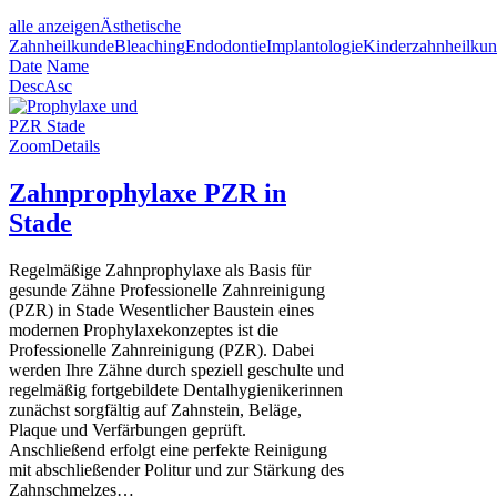
alle anzeigen
Ästhetische
Zahnheilkunde
Bleaching
Endodontie
Implantologie
Kinderzahnheilku
Date
Name
Desc
Asc
Zoom
Details
Zahnprophylaxe PZR in
Stade
Regelmäßige Zahnprophylaxe als Basis für
gesunde Zähne Professionelle Zahnreinigung
(PZR) in Stade Wesentlicher Baustein eines
modernen Prophylaxekonzeptes ist die
Professionelle Zahnreinigung (PZR). Dabei
werden Ihre Zähne durch speziell geschulte und
regelmäßig fortgebildete Dentalhygienikerinnen
zunächst sorgfältig auf Zahnstein, Beläge,
Plaque und Verfärbungen geprüft.
Anschließend erfolgt eine perfekte Reinigung
mit abschließender Politur und zur Stärkung des
Zahnschmelzes…