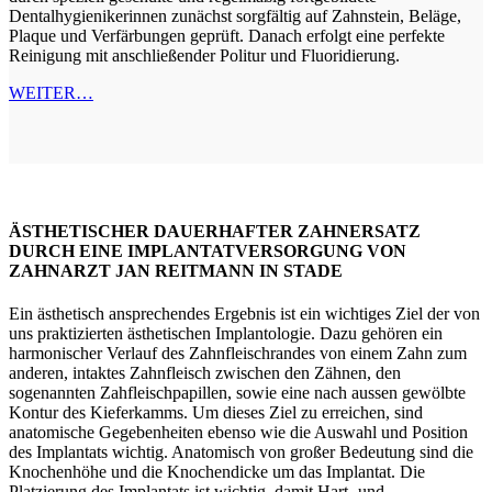
Dentalhygienikerinnen zunächst sorgfältig auf Zahnstein, Beläge,
Plaque und Verfärbungen geprüft. Danach erfolgt eine perfekte
Reinigung mit anschließender Politur und Fluoridierung.
WEITER…
ÄSTHETISCHER DAUERHAFTER ZAHNERSATZ
DURCH EINE IMPLANTATVERSORGUNG VON
ZAHNARZT JAN REITMANN IN STADE
Ein ästhetisch ansprechendes Ergebnis ist ein wichtiges Ziel der von
uns praktizierten ästhetischen Implantologie. Dazu gehören ein
harmonischer Verlauf des Zahnfleischrandes von einem Zahn zum
anderen, intaktes Zahnfleisch zwischen den Zähnen, den
sogenannten Zahfleischpapillen, sowie eine nach aussen gewölbte
Kontur des Kieferkamms. Um dieses Ziel zu erreichen, sind
anatomische Gegebenheiten ebenso wie die Auswahl und Position
des Implantats wichtig. Anatomisch von großer Bedeutung sind die
Knochenhöhe und die Knochendicke um das Implantat. Die
Platzierung des Implantats ist wichtig, damit Hart- und