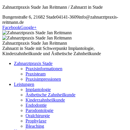
Zahnarztpraxis Stade Jan Reitmann / Zahnarzt in Stade
Bungenstraße 6, 21682 Stade
04141-3609
info@zahnarztpraxis-
reitmann.de
Facebook
Google+
Zahnarztpraxis Stade Jan Reitmann
Zahnarzt in Stade mit Schwerpunkt Implantologie,
Kinderzahnheilkunde und Ästhetische Zahnheilkunde
Zahnarztpraxis Stade
Praxisinformationen
Praxisteam
Praxisimpressionen
Leistungen
Implantologie
Ästhetische Zahnheilkunde
Kinderzahnheilkunde
Endodontie
Parodontologie
Oralchirurgie
Prophylaxe
Bleaching