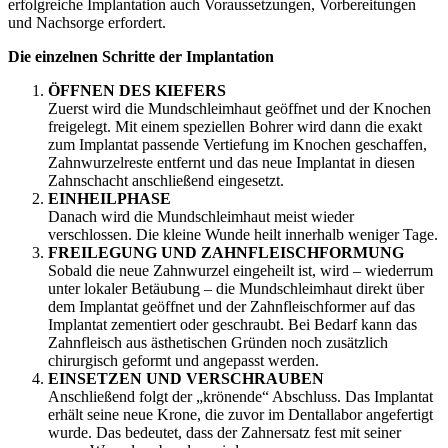
erfolgreiche Implantation auch Voraussetzungen, Vorbereitungen
und Nachsorge erfordert.
Die einzelnen Schritte der Implantation
ÖFFNEN DES KIEFERS
Zuerst wird die Mundschleimhaut geöffnet und der Knochen
freigelegt. Mit einem speziellen Bohrer wird dann die exakt
zum Implantat passende Vertiefung im Knochen geschaffen,
Zahnwurzelreste entfernt und das neue Implantat in diesen
Zahnschacht anschließend eingesetzt.
EINHEILPHASE
Danach wird die Mundschleimhaut meist wieder
verschlossen. Die kleine Wunde heilt innerhalb weniger Tage.
FREILEGUNG UND ZAHNFLEISCHFORMUNG
Sobald die neue Zahnwurzel eingeheilt ist, wird – wiederrum
unter lokaler Betäubung – die Mundschleimhaut direkt über
dem Implantat geöffnet und der Zahnfleischformer auf das
Implantat zementiert oder geschraubt. Bei Bedarf kann das
Zahnfleisch aus ästhetischen Gründen noch zusätzlich
chirurgisch geformt und angepasst werden.
EINSETZEN UND VERSCHRAUBEN
Anschließend folgt der „krönende“ Abschluss. Das Implantat
erhält seine neue Krone, die zuvor im Dentallabor angefertigt
wurde. Das bedeutet, dass der Zahnersatz fest mit seiner