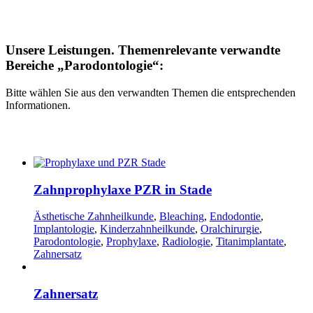
Unsere Leistungen. Themenrelevante verwandte
Bereiche „Parodontologie“:
Bitte wählen Sie aus den verwandten Themen die entsprechenden
Informationen.
Zahnprophylaxe PZR in Stade
Ästhetische Zahnheilkunde
,
Bleaching
,
Endodontie
,
Implantologie
,
Kinderzahnheilkunde
,
Oralchirurgie
,
Parodontologie
,
Prophylaxe
,
Radiologie
,
Titanimplantate
,
Zahnersatz
Zahnersatz