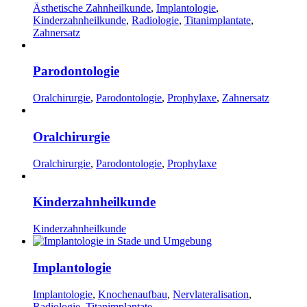
Ästhetische Zahnheilkunde
,
Implantologie
,
Kinderzahnheilkunde
,
Radiologie
,
Titanimplantate
,
Zahnersatz
Parodontologie
Oralchirurgie
,
Parodontologie
,
Prophylaxe
,
Zahnersatz
Oralchirurgie
Oralchirurgie
,
Parodontologie
,
Prophylaxe
Kinderzahnheilkunde
Kinderzahnheilkunde
Implantologie
Implantologie
,
Knochenaufbau
,
Nervlateralisation
,
Radiologie
,
Titanimplantate