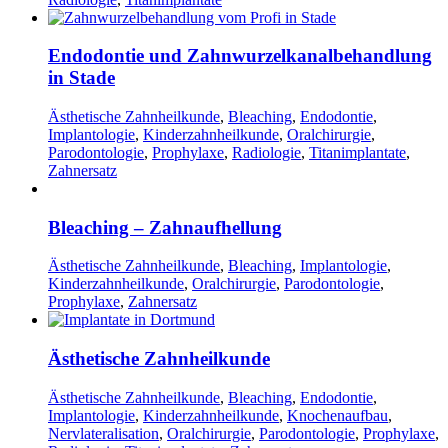
Endodontie und Zahnwurzelkanalbehandlung
in Stade
Ästhetische Zahnheilkunde
,
Bleaching
,
Endodontie
,
Implantologie
,
Kinderzahnheilkunde
,
Oralchirurgie
,
Parodontologie
,
Prophylaxe
,
Radiologie
,
Titanimplantate
,
Zahnersatz
Bleaching – Zahnaufhellung
Ästhetische Zahnheilkunde
,
Bleaching
,
Implantologie
,
Kinderzahnheilkunde
,
Oralchirurgie
,
Parodontologie
,
Prophylaxe
,
Zahnersatz
Ästhetische Zahnheilkunde
Ästhetische Zahnheilkunde
,
Bleaching
,
Endodontie
,
Implantologie
,
Kinderzahnheilkunde
,
Knochenaufbau
,
Nervlateralisation
,
Oralchirurgie
,
Parodontologie
,
Prophylaxe
,