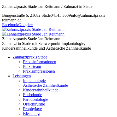
Zahnarztpraxis Stade Jan Reitmann / Zahnarzt in Stade
Bungenstraße 6, 21682 Stade
04141-3609
info@zahnarztpraxis-
reitmann.de
Facebook
Google+
Zahnarztpraxis Stade Jan Reitmann
Zahnarzt in Stade mit Schwerpunkt Implantologie,
Kinderzahnheilkunde und Ästhetische Zahnheilkunde
Zahnarztpraxis Stade
Praxisinformationen
Praxisteam
Praxisimpressionen
Leistungen
Implantologie
Ästhetische Zahnheilkunde
Kinderzahnheilkunde
Endodontie
Parodontologie
Oralchirurgie
Prophylaxe
Bleaching