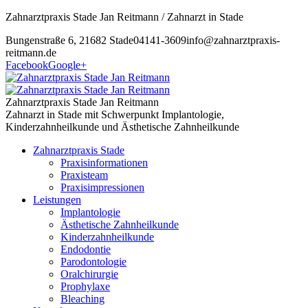
Zahnarztpraxis Stade Jan Reitmann / Zahnarzt in Stade
Bungenstraße 6, 21682 Stade
04141-3609
info@zahnarztpraxis-
reitmann.de
Facebook
Google+
Zahnarztpraxis Stade Jan Reitmann
Zahnarzt in Stade mit Schwerpunkt Implantologie,
Kinderzahnheilkunde und Ästhetische Zahnheilkunde
Zahnarztpraxis Stade
Praxisinformationen
Praxisteam
Praxisimpressionen
Leistungen
Implantologie
Ästhetische Zahnheilkunde
Kinderzahnheilkunde
Endodontie
Parodontologie
Oralchirurgie
Prophylaxe
Bleaching