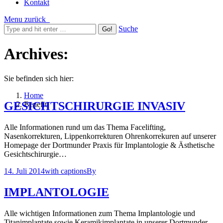
Kontakt
Menu
zurück
Suche
Archives:
Sie befinden sich hier:
Home
GESICHTSCHIRURGIE INVASIV
Benefit
Alle Informationen rund um das Thema Facelifting,
Nasenkorrekturen, Lippenkorrekturen Ohrenkorrekuren auf unserer
Homepage der Dortmunder Praxis für Implantologie & Ästhetische
Gesichtschirurgie…
14. Juli 2014
with captions
By
IMPLANTOLOGIE
Alle wichtigen Informationen zum Thema Implantologie und
Titanimplantate sowie Keramikimplantate in unserer Dortmunder