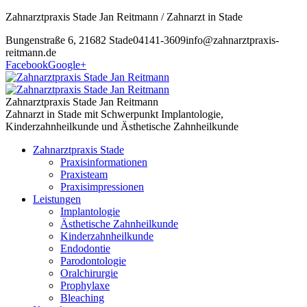
Zahnarztpraxis Stade Jan Reitmann / Zahnarzt in Stade
Bungenstraße 6, 21682 Stade
04141-3609
info@zahnarztpraxis-
reitmann.de
Facebook
Google+
Zahnarztpraxis Stade Jan Reitmann
Zahnarzt in Stade mit Schwerpunkt Implantologie,
Kinderzahnheilkunde und Ästhetische Zahnheilkunde
Zahnarztpraxis Stade
Praxisinformationen
Praxisteam
Praxisimpressionen
Leistungen
Implantologie
Ästhetische Zahnheilkunde
Kinderzahnheilkunde
Endodontie
Parodontologie
Oralchirurgie
Prophylaxe
Bleaching