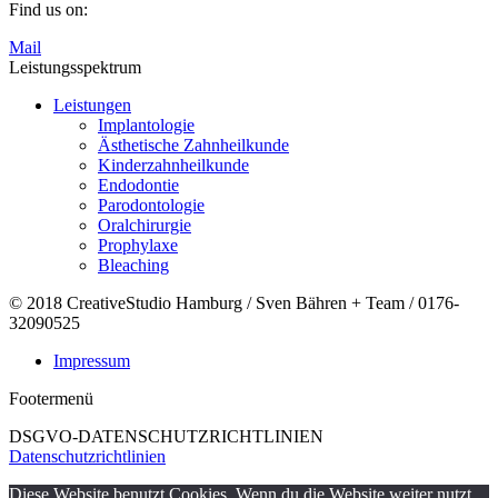
Find us on:
Mail
Leistungsspektrum
Leistungen
Implantologie
Ästhetische Zahnheilkunde
Kinderzahnheilkunde
Endodontie
Parodontologie
Oralchirurgie
Prophylaxe
Bleaching
© 2018 CreativeStudio Hamburg / Sven Bähren + Team / 0176-
32090525
Impressum
Footermenü
DSGVO-DATENSCHUTZRICHTLINIEN
Datenschutzrichtlinien
Diese Website benutzt Cookies. Wenn du die Website weiter nutzt,