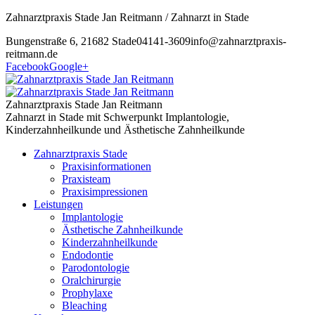
Zahnarztpraxis Stade Jan Reitmann / Zahnarzt in Stade
Bungenstraße 6, 21682 Stade
04141-3609
info@zahnarztpraxis-
reitmann.de
Facebook
Google+
Zahnarztpraxis Stade Jan Reitmann
Zahnarzt in Stade mit Schwerpunkt Implantologie,
Kinderzahnheilkunde und Ästhetische Zahnheilkunde
Zahnarztpraxis Stade
Praxisinformationen
Praxisteam
Praxisimpressionen
Leistungen
Implantologie
Ästhetische Zahnheilkunde
Kinderzahnheilkunde
Endodontie
Parodontologie
Oralchirurgie
Prophylaxe
Bleaching