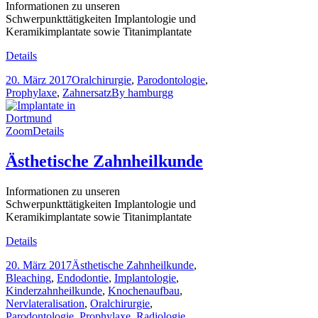
Informationen zu unseren
Schwerpunkttätigkeiten Implantologie und
Keramikimplantate sowie Titanimplantate
Details
20. März 2017
Oralchirurgie
,
Parodontologie
,
Prophylaxe
,
Zahnersatz
By
hamburgg
Zoom
Details
Ästhetische Zahnheilkunde
Informationen zu unseren
Schwerpunkttätigkeiten Implantologie und
Keramikimplantate sowie Titanimplantate
Details
20. März 2017
Ästhetische Zahnheilkunde
,
Bleaching
,
Endodontie
,
Implantologie
,
Kinderzahnheilkunde
,
Knochenaufbau
,
Nervlateralisation
,
Oralchirurgie
,
Parodontologie
,
Prophylaxe
,
Radiologie
,