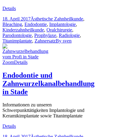
Details
18. April 2017
Ästhetische Zahnheilkunde
,
Bleaching
,
Endodontie
,
Implantologie
,
Kinderzahnheilkunde
,
Oralchirurgie
,
Parodontologie
,
Prophylaxe
,
Radiologie
,
Titanimplantate
,
Zahnersatz
By
sven
Zoom
Details
Endodontie und
Zahnwurzelkanalbehandlung
in Stade
Informationen zu unseren
Schwerpunkttätigkeiten Implantologie und
Keramikimplantate sowie Titanimplantate
Details
18. April 2017
Ästhetische Zahnheilkunde
,