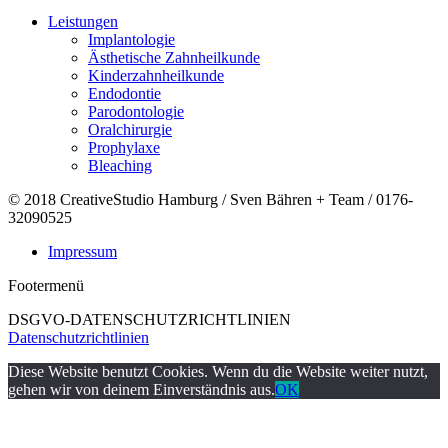
Leistungen
Implantologie
Ästhetische Zahnheilkunde
Kinderzahnheilkunde
Endodontie
Parodontologie
Oralchirurgie
Prophylaxe
Bleaching
© 2018 CreativeStudio Hamburg / Sven Bähren + Team / 0176-
32090525
Impressum
Footermenü
DSGVO-DATENSCHUTZRICHTLINIEN
Datenschutzrichtlinien
Diese Website benutzt Cookies. Wenn du die Website weiter nutzt,
gehen wir von deinem Einverständnis aus.
OK