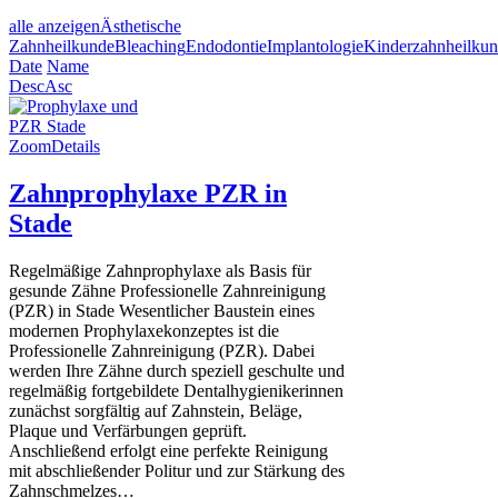
alle anzeigen
Ästhetische
Zahnheilkunde
Bleaching
Endodontie
Implantologie
Kinderzahnheilku
Date
Name
Desc
Asc
Zoom
Details
Zahnprophylaxe PZR in
Stade
Regelmäßige Zahnprophylaxe als Basis für
gesunde Zähne Professionelle Zahnreinigung
(PZR) in Stade Wesentlicher Baustein eines
modernen Prophylaxekonzeptes ist die
Professionelle Zahnreinigung (PZR). Dabei
werden Ihre Zähne durch speziell geschulte und
regelmäßig fortgebildete Dentalhygienikerinnen
zunächst sorgfältig auf Zahnstein, Beläge,
Plaque und Verfärbungen geprüft.
Anschließend erfolgt eine perfekte Reinigung
mit abschließender Politur und zur Stärkung des
Zahnschmelzes…