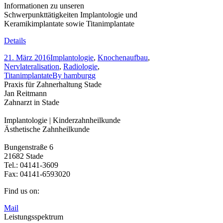
Informationen zu unseren
Schwerpunkttätigkeiten Implantologie und
Keramikimplantate sowie Titanimplantate
Details
21. März 2016
Implantologie
,
Knochenaufbau
,
Nervlateralisation
,
Radiologie
,
Titanimplantate
By
hamburgg
Praxis für Zahnerhaltung Stade
Jan Reitmann
Zahnarzt in Stade
Implantologie | Kinderzahnheilkunde
Ästhetische Zahnheilkunde
Bungenstraße 6
21682 Stade
Tel.: 04141-3609
Fax: 04141-6593020
Find us on:
Mail
Leistungsspektrum