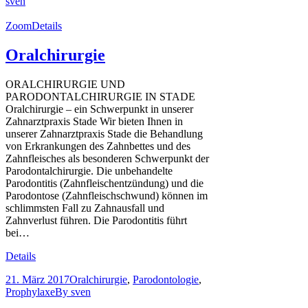
sven
Zoom
Details
Oralchirurgie
ORALCHIRURGIE UND
PARODONTALCHIRURGIE IN STADE
Oralchirurgie – ein Schwerpunkt in unserer
Zahnarztpraxis Stade Wir bieten Ihnen in
unserer Zahnarztpraxis Stade die Behandlung
von Erkrankungen des Zahnbettes und des
Zahnfleisches als besonderen Schwerpunkt der
Parodontalchirurgie. Die unbehandelte
Parodontitis (Zahnfleischentzündung) und die
Parodontose (Zahnfleischschwund) können im
schlimmsten Fall zu Zahnausfall und
Zahnverlust führen. Die Parodontitis führt
bei…
Details
21. März 2017
Oralchirurgie
,
Parodontologie
,
Prophylaxe
By
sven