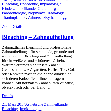
Bleaching
,
Endodontie
,
Implantologie
,
Kinderzahnheilkunde
,
Oralchirurgie
,
Parodontologie
,
Prophylaxe
,
Radiologie
,
Titanimplantate
,
Zahnersatz
By
hamburgg
Zoom
Details
Bleaching – Zahnaufhellung
Zahnärztliches Bleaching und professionelle
Zahnaufhellung – für strahlende, gesunde und
weiße Zähne Bleaching und Zahnaufhellung
für ein weißeres und schöneres Lächeln.
Warum verfärben sich unsere Zähne?
Genussmittel wie Zigaretten, Kaffee, Tee, Cola
oder Rotwein machen die Zähne dunkler, da
sich deren Farbstoffe in Ihnen einlagern
können. Mit normalem Zähneputzen Zuhause,
ob elektrisch oder per Hand,…
Details
21. März 2017
Ästhetische Zahnheilkunde
,
Bleaching
,
Implantologie
,