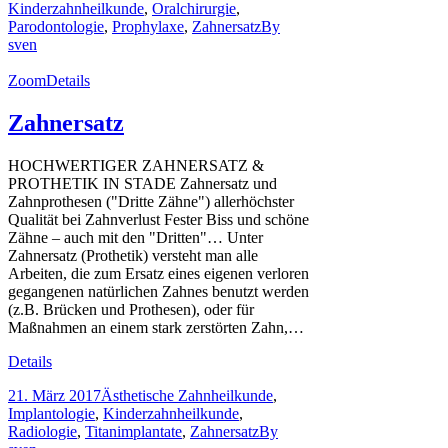
Kinderzahnheilkunde
,
Oralchirurgie
,
Parodontologie
,
Prophylaxe
,
Zahnersatz
By
sven
Zoom
Details
Zahnersatz
HOCHWERTIGER ZAHNERSATZ &
PROTHETIK IN STADE Zahnersatz und
Zahnprothesen ("Dritte Zähne") allerhöchster
Qualität bei Zahnverlust Fester Biss und schöne
Zähne – auch mit den "Dritten"… Unter
Zahnersatz (Prothetik) versteht man alle
Arbeiten, die zum Ersatz eines eigenen verloren
gegangenen natürlichen Zahnes benutzt werden
(z.B. Brücken und Prothesen), oder für
Maßnahmen an einem stark zerstörten Zahn,…
Details
21. März 2017
Ästhetische Zahnheilkunde
,
Implantologie
,
Kinderzahnheilkunde
,
Radiologie
,
Titanimplantate
,
Zahnersatz
By