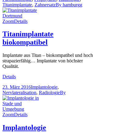
Titanimplantate
,
Zahnersatz
By
hamburgg
Zoom
Details
Titanimplantate
biokompatibel
Implantate aus Titan – biokompatibel und hoch
strapazierfähig… Implantate von höchster
Qualität.
Details
23. März 2016
Implantologie
,
Nervlateralisation
,
Radiologie
By
Zoom
Details
Implantologie