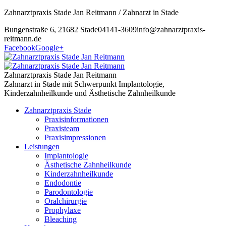
Zahnarztpraxis Stade Jan Reitmann / Zahnarzt in Stade
Bungenstraße 6, 21682 Stade
04141-3609
info@zahnarztpraxis-
reitmann.de
Facebook
Google+
Zahnarztpraxis Stade Jan Reitmann
Zahnarzt in Stade mit Schwerpunkt Implantologie,
Kinderzahnheilkunde und Ästhetische Zahnheilkunde
Zahnarztpraxis Stade
Praxisinformationen
Praxisteam
Praxisimpressionen
Leistungen
Implantologie
Ästhetische Zahnheilkunde
Kinderzahnheilkunde
Endodontie
Parodontologie
Oralchirurgie
Prophylaxe
Bleaching