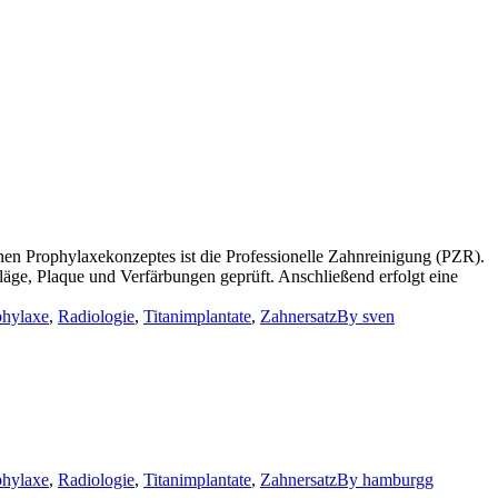
en Prophylaxekonzeptes ist die Professionelle Zahnreinigung (PZR).
läge, Plaque und Verfärbungen geprüft. Anschließend erfolgt eine
phylaxe
,
Radiologie
,
Titanimplantate
,
Zahnersatz
By
sven
phylaxe
,
Radiologie
,
Titanimplantate
,
Zahnersatz
By
hamburgg