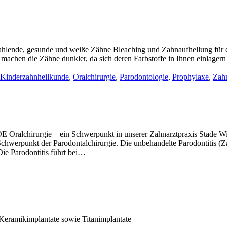
trahlende, gesunde und weiße Zähne Bleaching und Zahnaufhellung für 
 machen die Zähne dunkler, da sich deren Farbstoffe in Ihnen einlager
Kinderzahnheilkunde
,
Oralchirurgie
,
Parodontologie
,
Prophylaxe
,
Zahn
e – ein Schwerpunkt in unserer Zahnarztpraxis Stade Wir biete
Schwerpunkt der Parodontalchirurgie. Die unbehandelte Parodontitis (
ie Parodontitis führt bei…
Keramikimplantate sowie Titanimplantate