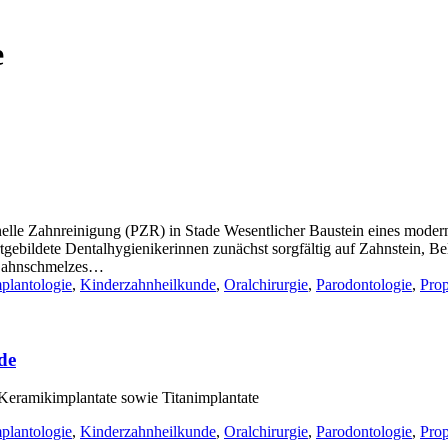
e
lle Zahnreinigung (PZR) in Stade Wesentlicher Baustein eines modern
gebildete Dentalhygienikerinnen zunächst sorgfältig auf Zahnstein, Be
s Zahnschmelzes…
plantologie
,
Kinderzahnheilkunde
,
Oralchirurgie
,
Parodontologie
,
Pro
de
Keramikimplantate sowie Titanimplantate
plantologie
,
Kinderzahnheilkunde
,
Oralchirurgie
,
Parodontologie
,
Pro