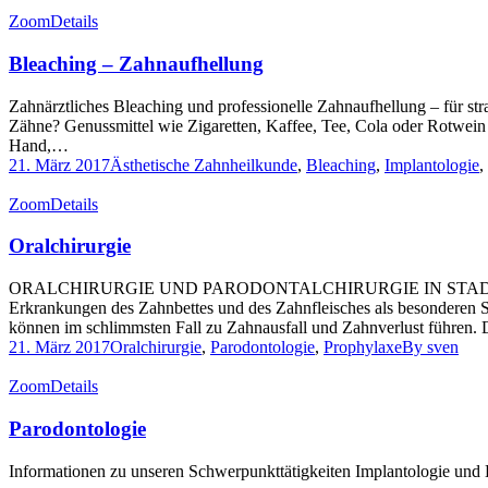
Zoom
Details
Bleaching – Zahnaufhellung
Zahnärztliches Bleaching und professionelle Zahnaufhellung – für s
Zähne? Genussmittel wie Zigaretten, Kaffee, Tee, Cola oder Rotwein
Hand,…
21. März 2017
Ästhetische Zahnheilkunde
,
Bleaching
,
Implantologie
,
Zoom
Details
Oralchirurgie
ORALCHIRURGIE UND PARODONTALCHIRURGIE IN STADE Oralchirurgi
Erkrankungen des Zahnbettes und des Zahnfleisches als besonderen 
können im schlimmsten Fall zu Zahnausfall und Zahnverlust führen. D
21. März 2017
Oralchirurgie
,
Parodontologie
,
Prophylaxe
By
sven
Zoom
Details
Parodontologie
Informationen zu unseren Schwerpunkttätigkeiten Implantologie und 