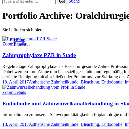
Suche
Portfolio Archive:
Oralchirurgi
Sie befinden sich hier:
Home
Zoom
Details
Portfolio
Zahnprophylaxe PZR in Stade
Regelmäßige Zahnprophylaxe als Basis für gesunde Zähne Professione
Dabei werden Ihre Zähne durch speziell geschulte und regelmäßig fort
perfekte Reinigung mit abschließender Politur und zur Stärkung de
18. April 2017
Ästhetische Zahnheilkunde
,
Bleaching
,
Endodontie
,
Im
Zoom
Details
Endodontie und Zahnwurzelkanalbehandlung in Sta
Informationen zu unseren Schwerpunkttätigkeiten Implantologie und 
18. April 2017
Ästhetische Zahnheilkunde
,
Bleaching
,
Endodontie
,
Im