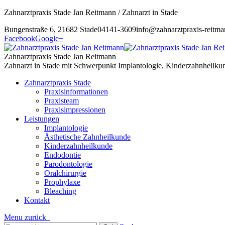
Zahnarztpraxis Stade Jan Reitmann / Zahnarzt in Stade
Bungenstraße 6, 21682 Stade
04141-3609
info@zahnarztpraxis-reitma
Facebook
Google+
Zahnarztpraxis Stade Jan Reitmann
Zahnarzt in Stade mit Schwerpunkt Implantologie, Kinderzahnheilku
Zahnarztpraxis Stade
Praxisinformationen
Praxisteam
Praxisimpressionen
Leistungen
Implantologie
Ästhetische Zahnheilkunde
Kinderzahnheilkunde
Endodontie
Parodontologie
Oralchirurgie
Prophylaxe
Bleaching
Kontakt
Menu
zurück