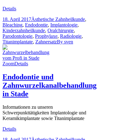
Details
18. April 2017
Ästhetische Zahnheilkunde
,
Bleaching
,
Endodontie
,
Implantologie
,
Kinderzahnheilkunde
,
Oralchirurgie
,
Parodontologie
,
Prophylaxe
,
Radiologie
,
Titanimplantate
,
Zahnersatz
By
sven
Zoom
Details
Endodontie und
Zahnwurzelkanalbehandlung
in Stade
Informationen zu unseren
Schwerpunkttätigkeiten Implantologie und
Keramikimplantate sowie Titanimplantate
Details
18. April 2017
Ästhetische Zahnheilkunde
,