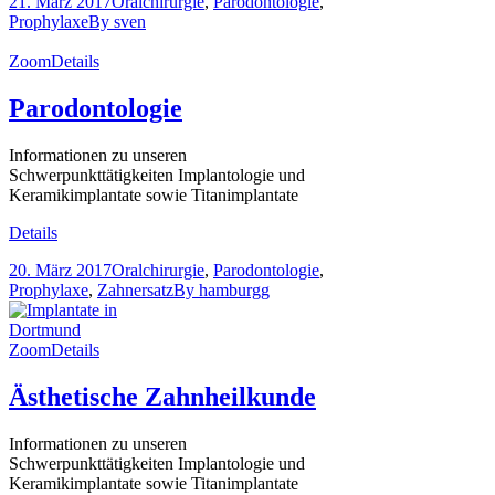
21. März 2017
Oralchirurgie
,
Parodontologie
,
Prophylaxe
By
sven
Zoom
Details
Parodontologie
Informationen zu unseren
Schwerpunkttätigkeiten Implantologie und
Keramikimplantate sowie Titanimplantate
Details
20. März 2017
Oralchirurgie
,
Parodontologie
,
Prophylaxe
,
Zahnersatz
By
hamburgg
Zoom
Details
Ästhetische Zahnheilkunde
Informationen zu unseren
Schwerpunkttätigkeiten Implantologie und
Keramikimplantate sowie Titanimplantate