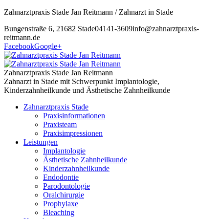
Zahnarztpraxis Stade Jan Reitmann / Zahnarzt in Stade
Bungenstraße 6, 21682 Stade
04141-3609
info@zahnarztpraxis-
reitmann.de
Facebook
Google+
Zahnarztpraxis Stade Jan Reitmann
Zahnarzt in Stade mit Schwerpunkt Implantologie,
Kinderzahnheilkunde und Ästhetische Zahnheilkunde
Zahnarztpraxis Stade
Praxisinformationen
Praxisteam
Praxisimpressionen
Leistungen
Implantologie
Ästhetische Zahnheilkunde
Kinderzahnheilkunde
Endodontie
Parodontologie
Oralchirurgie
Prophylaxe
Bleaching