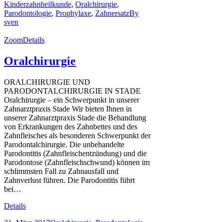
Kinderzahnheilkunde
,
Oralchirurgie
,
Parodontologie
,
Prophylaxe
,
Zahnersatz
By
sven
Zoom
Details
Oralchirurgie
ORALCHIRURGIE UND
PARODONTALCHIRURGIE IN STADE
Oralchirurgie – ein Schwerpunkt in unserer
Zahnarztpraxis Stade Wir bieten Ihnen in
unserer Zahnarztpraxis Stade die Behandlung
von Erkrankungen des Zahnbettes und des
Zahnfleisches als besonderen Schwerpunkt der
Parodontalchirurgie. Die unbehandelte
Parodontitis (Zahnfleischentzündung) und die
Parodontose (Zahnfleischschwund) können im
schlimmsten Fall zu Zahnausfall und
Zahnverlust führen. Die Parodontitis führt
bei…
Details