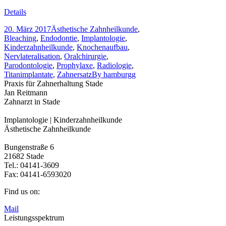
Details
20. März 2017
Ästhetische Zahnheilkunde
,
Bleaching
,
Endodontie
,
Implantologie
,
Kinderzahnheilkunde
,
Knochenaufbau
,
Nervlateralisation
,
Oralchirurgie
,
Parodontologie
,
Prophylaxe
,
Radiologie
,
Titanimplantate
,
Zahnersatz
By
hamburgg
Praxis für Zahnerhaltung Stade
Jan Reitmann
Zahnarzt in Stade
Implantologie | Kinderzahnheilkunde
Ästhetische Zahnheilkunde
Bungenstraße 6
21682 Stade
Tel.: 04141-3609
Fax: 04141-6593020
Find us on:
Mail
Leistungsspektrum