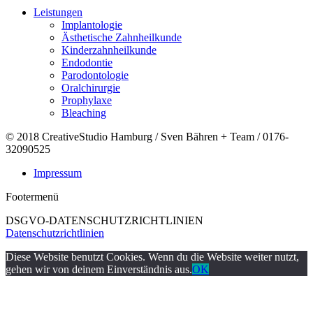
Leistungen
Implantologie
Ästhetische Zahnheilkunde
Kinderzahnheilkunde
Endodontie
Parodontologie
Oralchirurgie
Prophylaxe
Bleaching
© 2018 CreativeStudio Hamburg / Sven Bähren + Team / 0176-
32090525
Impressum
Footermenü
DSGVO-DATENSCHUTZRICHTLINIEN
Datenschutzrichtlinien
Diese Website benutzt Cookies. Wenn du die Website weiter nutzt,
gehen wir von deinem Einverständnis aus.
OK