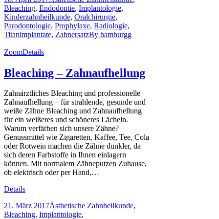
Bleaching
,
Endodontie
,
Implantologie
,
Kinderzahnheilkunde
,
Oralchirurgie
,
Parodontologie
,
Prophylaxe
,
Radiologie
,
Titanimplantate
,
Zahnersatz
By
hamburgg
Zoom
Details
Bleaching – Zahnaufhellung
Zahnärztliches Bleaching und professionelle
Zahnaufhellung – für strahlende, gesunde und
weiße Zähne Bleaching und Zahnaufhellung
für ein weißeres und schöneres Lächeln.
Warum verfärben sich unsere Zähne?
Genussmittel wie Zigaretten, Kaffee, Tee, Cola
oder Rotwein machen die Zähne dunkler, da
sich deren Farbstoffe in Ihnen einlagern
können. Mit normalem Zähneputzen Zuhause,
ob elektrisch oder per Hand,…
Details
21. März 2017
Ästhetische Zahnheilkunde
,
Bleaching
,
Implantologie
,