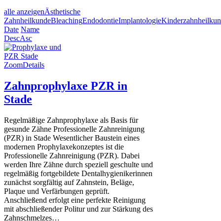
alle anzeigen
Ästhetische
Zahnheilkunde
Bleaching
Endodontie
Implantologie
Kinderzahnheilku
Date
Name
Desc
Asc
Zoom
Details
Zahnprophylaxe PZR in
Stade
Regelmäßige Zahnprophylaxe als Basis für
gesunde Zähne Professionelle Zahnreinigung
(PZR) in Stade Wesentlicher Baustein eines
modernen Prophylaxekonzeptes ist die
Professionelle Zahnreinigung (PZR). Dabei
werden Ihre Zähne durch speziell geschulte und
regelmäßig fortgebildete Dentalhygienikerinnen
zunächst sorgfältig auf Zahnstein, Beläge,
Plaque und Verfärbungen geprüft.
Anschließend erfolgt eine perfekte Reinigung
mit abschließender Politur und zur Stärkung des
Zahnschmelzes…